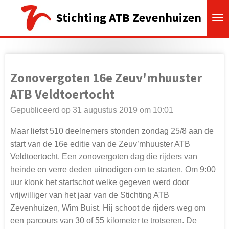
Ga
Stichting ATB Zevenhuizen
direct
naar
de
hoofdinhoud
Zonovergoten 16e Zeuv'mhuuster
ATB Veldtoertocht
Gepubliceerd op 31 augustus 2019 om 10:01
Maar liefst 510 deelnemers stonden zondag 25/8 aan de
start van de 16e editie van de Zeuv’mhuuster ATB
Veldtoertocht. Een zonovergoten dag die rijders van
heinde en verre deden uitnodigen om te starten. Om 9:00
uur klonk het startschot welke gegeven werd door
vrijwilliger van het jaar van de Stichting ATB
Zevenhuizen, Wim Buist. Hij schoot de rijders weg om
een parcours van 30 of 55 kilometer te trotseren. De