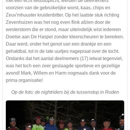
met een echt fietsstoplicht, werden de deelnemers
voorzien van de gebruikelijke worst, kaas, chips en
Zeuv'mhuuster kruidenbitter. Op het laatste stuk richting
Zevenhuizen was het nog even flink afzien door de
westerstorm die er stond, maar uiteindelijk wist iedereen
Doetse aan De Haspel zonder kleerscheuren te bereiken.
Daar werd, onder het genot van een drankje en een
gehaktbal, tot in de late uurtjes nagepraat over de tocht.
Ondanks dat het aantal deelnemers (17) ietwat tegenviel,
was het toch een zeer geslaagde sportieve en gezellige
avond! Mark, Willem en Harm nogmaals dank voor de
prima organisatie!
Op de foto: de nightriders bij de tussenstop in Roden