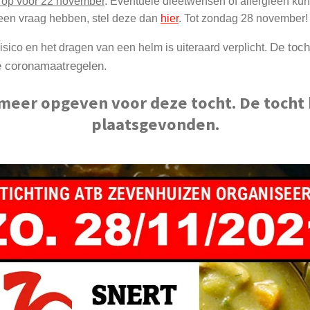
 op voor 22 november
. Eventuele dieetwensen of allergieën ku
 een vraag hebben, stel deze dan
hier
. Tot zondag 28 november!
De toch
sico en het dragen van een helm is uiteraard verplicht.
e coronamaatregelen.
 meer opgeven voor deze tocht. De tocht
plaatsgevonden.