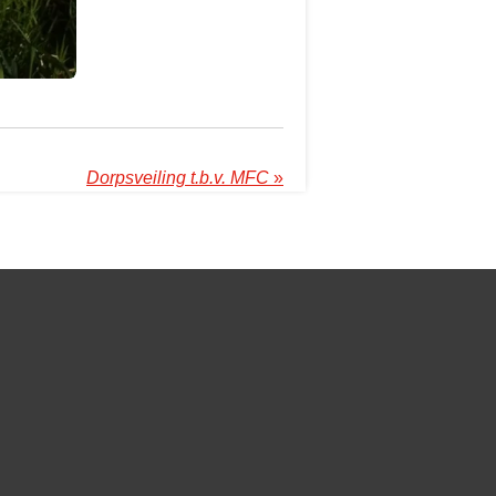
Dorpsveiling t.b.v. MFC
»