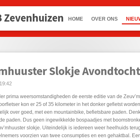
B Zevenhuizen
HOME
OVER ONS
NIEU
'mhuuster Slokje Avondtoch
19:42
der prima weersomstandigheden de eerste editie van de Zeuv’m
orfietser kon er 25 of 35 kilometer in het donker gefietst worde
elijk over goed, met een mountainbike, befietsbare paden. Den
e paden. Dus geen ingewikkelde bospaadjes met boomstronken
’mhuuster slokje. Uiteindelijk is iedereen weer heelhuids ter
elnemers voorzien van twee consumpties en een gehaktbal. Een