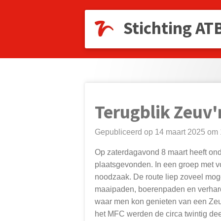
Ga
Stichting AT
direct
naar
de
hoofdinhoud
Terugblik Zeuv
Gepubliceerd op 14 maart 2025 om 
Op zaterdagavond 8 maart heeft on
plaatsgevonden.
In een groep met vo
noodzaak.
De route liep zoveel mog
maaipaden, boerenpaden en verhard
waar men kon genieten van een Zeuv
het MFC werden de circa twintig de