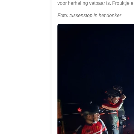
voor herhaling vatbaar is. Frouktje
Foto: tussenstop in het donker