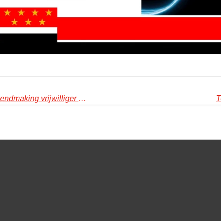
Gezellige nieuwjaarsborrel en bekendmaking vrijwilliger van het jaar
T