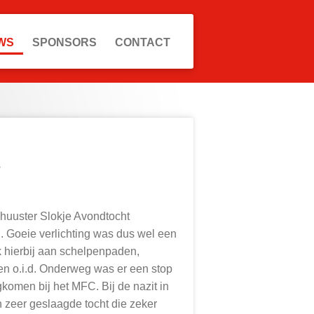
WS
SPONSORS
CONTACT
t
huuster Slokje Avondtocht
n. Goeie verlichting was dus wel een
k hierbij aan schelpenpaden,
 o.i.d. Onderweg was er een stop
ugkomen bij het MFC.
Bij de nazit in
 zeer geslaagde tocht die zeker