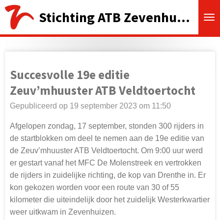
Ga
Stichting ATB Zevenhuizen
direct
naar
de
hoofdinhoud
Succesvolle 19e editie
Zeuv’mhuuster ATB Veldtoertocht
Gepubliceerd op 19 september 2023 om 11:50
Afgelopen zondag, 17 september, stonden 300 rijders in
de startblokken om deel te nemen aan de 19e
editie van
de Zeuv’mhuuster ATB Veldtoertocht. Om 9:00 uur werd
er gestart vanaf het MFC De Molenstreek en vertrokken
de rijders in zuidelijke richting, de kop van Drenthe in. Er
kon gekozen worden voor een route van 30 of 55
kilometer die uiteindelijk door het zuidelijk Westerkwartier
weer uitkwam in Zevenhuizen.