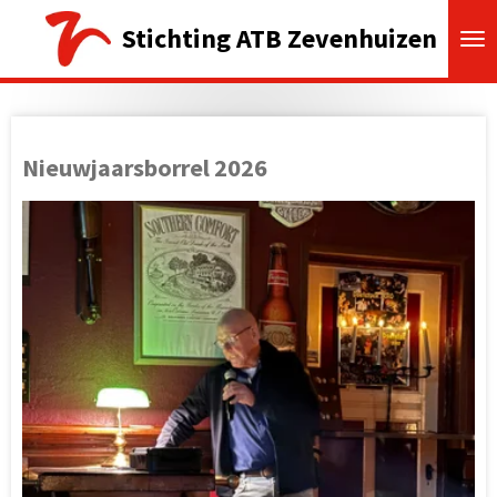
Ga
Stichting ATB Zevenhuizen
direct
naar
de
hoofdinhoud
Nieuwjaarsborrel 2026