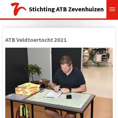
Ga
Stichting ATB Zevenhuizen
direct
naar
de
hoofdinhoud
ATB Veldtoertocht 2021