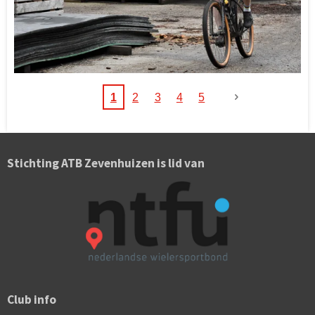
1
2
3
4
5
Stichting ATB Zevenhuizen is lid van
Club info