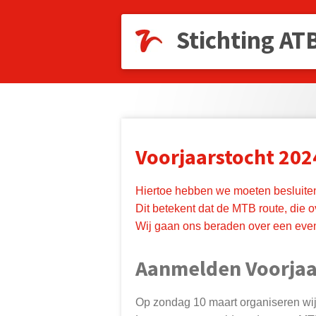
Ga
Stichting AT
direct
naar
de
hoofdinhoud
Voorjaarstocht 2024
Hiertoe hebben we moeten besluiten,
Dit betekent dat de MTB route, die 
Wij gaan ons beraden over een even
Aanmelden Voorjaa
Op zondag 10 maart organiseren wij 