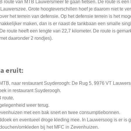
route van MTB Lauwersmeer te gaan fietsen. De route is een l
Lauwerszee. Grote hoogteverschillen hoef je daarom niet te ver
r het terrein van defensie. Op het defensie terrein is het mogel
 makkelijker maken, dan is er naast de tankbaan een smalle sing
De route heeft een lengte van 22,7 kilometer.
De route is gemar
 met daaronder 2 rondjes).
 eruit:
f MTB, naar restaurant Suyderoogh: De Rug 5, 9976 VT Lauwer
koek in restaurant Suyderoogh.
B route.
 gelegenheid weer terug.
 Zevenhuizen met een bak snert en twee consumptiebonnen.
nddoek en eventueel droge kleding mee. In Lauwersoog is er is
 douchen/omkleden bij het MFC in Zevenhuizen.