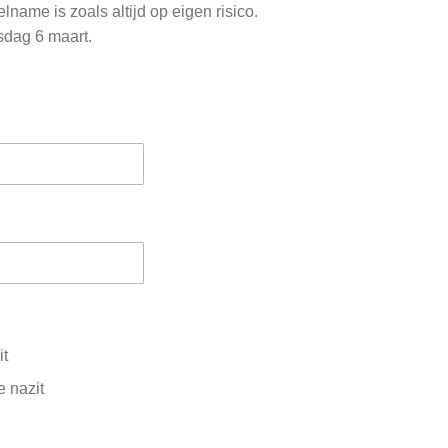
lname is zoals altijd op eigen risico.
sdag 6 maart.
it
e nazit