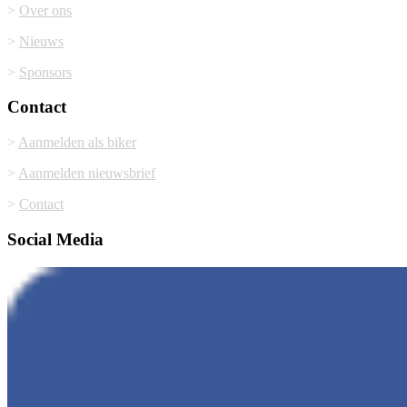
>
Over ons
>
Nieuws
>
Sponsors
Contact
>
Aanmelden als biker
>
Aanmelden nieuwsbrief
>
Contact
Social Media