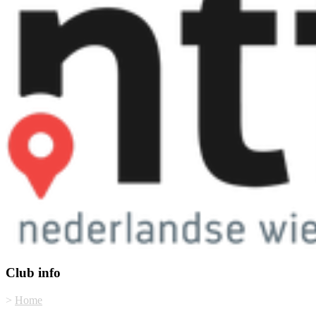
Club info
>
Home