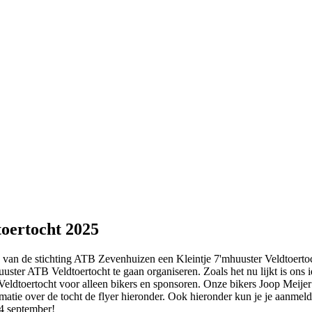
oertocht 2025
van de stichting ATB Zevenhuizen een Kleintje 7'mhuuster Veldtoertoch
ter ATB Veldtoertocht te gaan organiseren. Zoals het nu lijkt is ons id
 Veldtoertocht voor alleen bikers en sponsoren. Onze bikers Joop Mei
matie over de tocht de flyer hieronder. Ook hieronder kun je je aanmel
4 september!